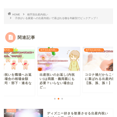
HOME
相手別出産内祝い
子供がいる家庭への出産内祝いで喜ばれる物を年齢別でピックアップ！
関連記事
別出産内祝い
相手別出産内祝い
相手別出産内祝い
産内祝いを職場へお返
出産祝いのお返し(内祝
コロナ禍だからこそ
する場合の相場金額
い)は両親・義両親にも
に喜ばれる出産内祝
？上司・部下・連名な
必要？いらない場合は
【孫、孫、孫！】
.
ど...
ディズニー好きを歓喜させる出産内祝い