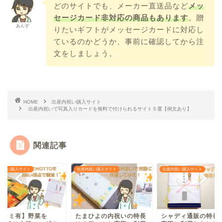
どのサイトでも、メーカー直送品など
メッ
セージカード非対応の商品もあります
。贈
あんず
りたいギフトがメッセージカードに対応し
ているのかどうか、事前に確認してから注
文をしましょう。
HOME
出産内祝い購入サイト
出産内祝いで写真入りカードを無料で付けられるサイト５選【例文あり】
関連記事
サイト
出産内祝い購入サイト
出産内祝い購入サイト
有】野菜を
たまひよの内祝いの特長
シャディ通販の特長は？